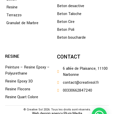
Beton desactive
Resine
Beton Taloche
Terrazzo
Beton Cire
Granulat de Marbre
Beton Poli
Beton boucharde
CONTACT
RESINE
Peinture – Resine Epoxy –
6 allée de Plaisance, 11100
Polyurethane
Narbonne
Bonjour👋,
Resine Epoxy 3D
contact@creativsol.fr
Resine Flocons
00330662847240
Pouvons-nous vous aider ?
Resine Quart Colore
© Creative Sol 2026. Tous les droits sont réservés.
Web design agency Plum Media