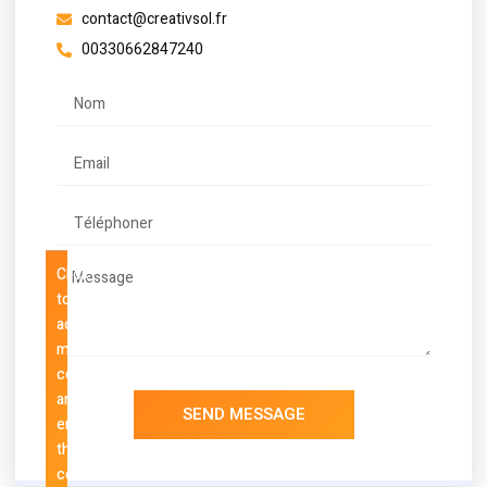
contact@creativsol.fr
00330662847240
Click
to
accept
marketing
cookies
and
SEND MESSAGE
enable
this
content