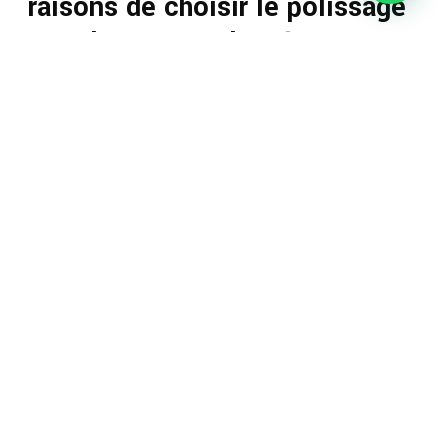
raisons de choisir le polissage
pour la restauration
de terrazzo
plutôt que le cirage. Ils
comprennent :
Coût d'entretien
Longévité
Facilité de nettoyage
Résistance aux variations de température
Résistance aux vibrations et aux chocs mécaniques.
Une fois les sols en terrazzo polis, ils résistent aux
déversements, nécessitent un entretien minimal et
conserveront leur éclat pendant des années. Le faible
coût d’entretien fait du polissage un outil idéal choisi
pour les commerces, hôpitaux, les écoles, château, etc.