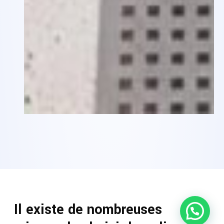
Bonjour👋,
Pouvons-nous vous aider ?
Il existe de nombreuses
Ouvrir le chat