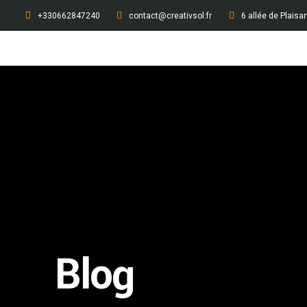
+330662847240
contact@creativsol.fr
6 allée de Plais
Blog