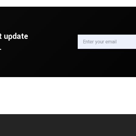
t update
.